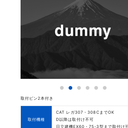
取付ピン2本付き
CAT レガ307・308CまでOK
取付機種
D以降は取付け不可
日立建機EX60・75-3型まで取付け