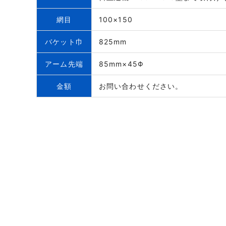
網目
100×150
バケット巾
825mm
アーム先端
85mm×45Φ
金額
お問い合わせください。